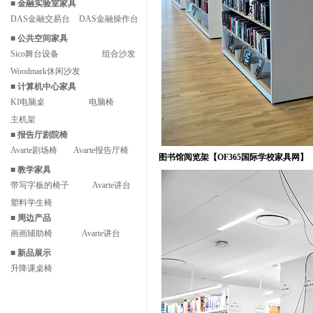
■
金融实验室家具
DAS金融交易台
DAS金融操作台
■
公共空间家具
Sico舞台设备
组合沙发
Woodmark休闲沙发
■
计算机中心家具
KI电脑桌
电脑椅
主机架
■
报告厅剧院椅
Avarte剧场椅
Avarte报告厅椅
图书馆阅览架【OF365国际学校家具网】
■
教学家具
带写字板的椅子
Avarte讲台
塑料学生椅
■
周边产品
画画辅助椅
Avarte讲台
■
新品展示
升降课桌椅