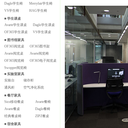
Daglo学生椅
Merryfair学生椅
VS学生椅
HAG学生椅
■
学生课桌
Avarte学生课桌
Daglo学生课桌
OF365学生课桌
VS学生课桌
■
图书馆家具
OF365阅览桌
OF365图书架
Avarte阅览桌
Avarte阅览椅
OF365阅览椅
OF365电子阅览桌
Swopper阅览椅
■
实验室家具
实验台
储存柜
通风柜
空气净化系统
■
餐厅家具
Sico移动餐桌
Avarte餐椅
Avarte餐桌
Daglo餐椅
经典餐桌椅
ZIPZ餐桌
■
宿舍家具