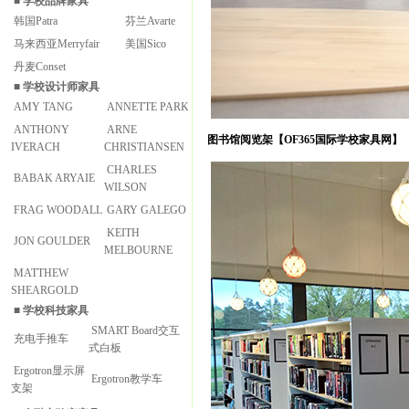
■
学校品牌家具
韩国Patra
芬兰Avarte
马来西亚Merryfair
美国Sico
丹麦Conset
■
学校设计师家具
AMY TANG
ANNETTE PARK
ANTHONY
ARNE
图书馆阅览架【OF365国际学校家具网】
IVERACH
CHRISTIANSEN
CHARLES
BABAK ARYAIE
WILSON
FRAG WOODALL
GARY GALEGO
KEITH
JON GOULDER
MELBOURNE
MATTHEW
SHEARGOLD
■
学校科技家具
SMART Board交互
充电手推车
式白板
Ergotron显示屏
Ergotron教学车
支架