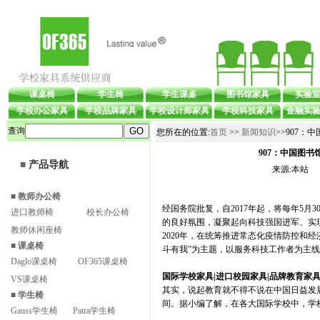
课桌椅
学生椅
学生课桌
图书馆家具
实验
学校办公家具
学校品牌家具
学校设计师家具
学校科技家具
金融实
查询
您所在的位置:
首页
>>
新闻知识
>>907：
907：中国图书
■
产品导航
来源:本站
■
教师办公椅
经国务院批复，自2017年起，将每年5
进口教师椅
校长办公椅
的良好氛围，凝聚起向科技强国进军、实
教师休闲座椅
2020年，在统筹推进常态化疫情防控和
■
课桌椅
斗有我”为主题，以服务科技工作者为主
Daglo课桌椅
OF365课桌椅
国际学校家具|进口校园家具|品牌教育家具-
VS课桌椅
其实，说起教育就不得不说在中国日益发
■
学生椅
间。据小编了解，在各大国际学校中，学
Gauss学生椅
Patra学生椅