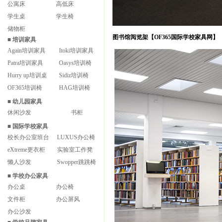
公寓床
高低床
学生桌
学生椅
储物柜
图书馆阅览架【OF365国际学校家具网】
■
培训家具
Again培训家具
Itoki培训家具
Patra培训家具
Oasys培训椅
Hurry up培训桌
Sidiz培训椅
OF365培训椅
HAG培训椅
■
幼儿园家具
休闲沙发
书柜
■
国际学校家具
校长办公室班台
LUXUS办公椅
eXtreme更衣柜
实验室工作凳
懒人沙发
Swopper跳跳椅
■
学校办公家具
办公桌
办公椅
文件柜
办公屏风
办公沙发