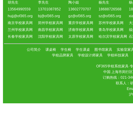
胡先生
李先生
陶小姐
杨先生
杨
13564990559
13701087852
13602770707
18688726568
18
hujj@of365.org
bj@of365.org
gz@of365.org
sz@of365.org
xi
南京学校家具网
郑州学校家具网
重庆学校家具网
苏州学校家具网
大
兰州学校家具网
南昌学校家具网
济南学校家具网
青岛学校家具网
福
长春学校家具网
沈阳学校家具网
太原学校家具网
哈尔滨学校家具网
石
公司简介
课桌椅
学生椅
学生课桌
图书馆家具
实验室家
学校品牌家具
学校设计师家具
学校科技家具
OF365学校系统家具
中国 上海市闵行区
订购热线：021-346
联系人：胡先
Ema
沪