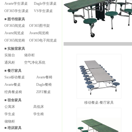
Avarte学生课桌
Daglo学生课桌
OF365学生课桌
VS学生课桌
■
图书馆家具
OF365阅览桌
OF365图书架
Avarte阅览桌
Avarte阅览椅
OF365阅览椅
OF365电子阅览桌
■
实验室家具
实验台
储存柜
通风柜
空气净化系统
■
餐厅家具
Sico移动餐桌
Avarte餐椅
Avarte餐桌
Daglo餐椅
经典餐桌椅
ZIPZ餐桌
■
宿舍家具
移动餐桌-餐厅家具
公寓床
高低床
学生桌
学生椅
储物柜
■
培训家具