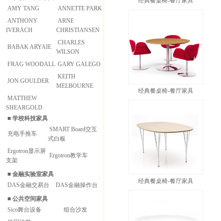
经典餐桌椅-餐厅家具
AMY TANG
ANNETTE PARK
ANTHONY
ARNE
IVERACH
CHRISTIANSEN
CHARLES
BABAK ARYAIE
WILSON
FRAG WOODALL
GARY GALEGO
KEITH
JON GOULDER
MELBOURNE
经典餐桌椅-餐厅家具
MATTHEW
SHEARGOLD
■
学校科技家具
SMART Board交互
充电手推车
式白板
Ergotron显示屏
Ergotron教学车
支架
■
金融实验室家具
经典餐桌椅-餐厅家具
DAS金融交易台
DAS金融操作台
■
公共空间家具
Sico舞台设备
组合沙发