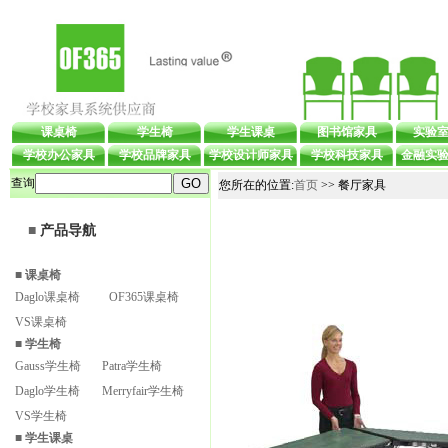
课桌椅
学生椅
学生课桌
图书馆家具
实验
学校办公家具
学校品牌家具
学校设计师家具
学校科技家具
金融实
查询
您所在的位置:
首页
>> 餐厅家具
■
产品导航
■
课桌椅
Daglo课桌椅
OF365课桌椅
VS课桌椅
■
学生椅
Gauss学生椅
Patra学生椅
Daglo学生椅
Merryfair学生椅
VS学生椅
■
学生课桌