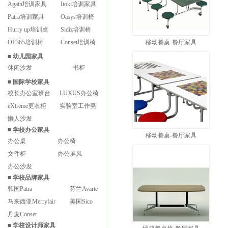
Again培训家具
Itoki培训家具
Patra培训家具
Oasys培训椅
Hurry up培训桌
Sidiz培训椅
OF365培训椅
Conset培训椅
移动餐桌-餐厅家具
■
幼儿园家具
休闲沙发
书柜
■
国际学校家具
校长办公室班台
LUXUS办公椅
eXtreme更衣柜
实验室工作凳
懒人沙发
■
学校办公家具
移动餐桌-餐厅家具
办公桌
办公椅
文件柜
办公屏风
办公沙发
■
学校品牌家具
韩国Patra
芬兰Avarte
马来西亚Merryfair
美国Sico
丹麦Conset
■
学校设计师家具