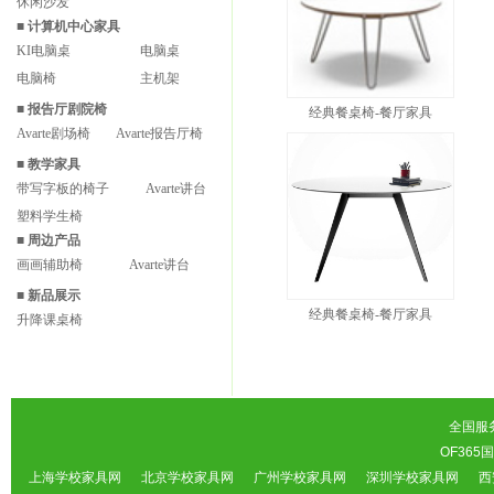
休闲沙发
■
计算机中心家具
KI电脑桌
电脑桌
电脑椅
主机架
■
报告厅剧院椅
经典餐桌椅-餐厅家具
Avarte剧场椅
Avarte报告厅椅
■
教学家具
带写字板的椅子
Avarte讲台
塑料学生椅
■
周边产品
画画辅助椅
Avarte讲台
■
新品展示
经典餐桌椅-餐厅家具
升降课桌椅
全国服务热
OF36
上海学校家具网
北京学校家具网
广州学校家具网
深圳学校家具网
西