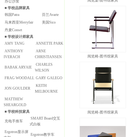
阅览桌-图书馆家具
办公沙发
■
学校品牌家具
韩国Patra
芬兰Avarte
马来西亚Merryfair
美国Sico
丹麦Conset
■
学校设计师家具
AMY TANG
ANNETTE PARK
ANTHONY
ARNE
阅览椅-图书馆家具
IVERACH
CHRISTIANSEN
CHARLES
BABAK ARYAIE
WILSON
FRAG WOODALL
GARY GALEGO
KEITH
JON GOULDER
MELBOURNE
MATTHEW
SHEARGOLD
■
学校科技家具
阅览椅-图书馆家具
SMART Board交互
充电手推车
式白板
Ergotron显示屏
Ergotron教学车