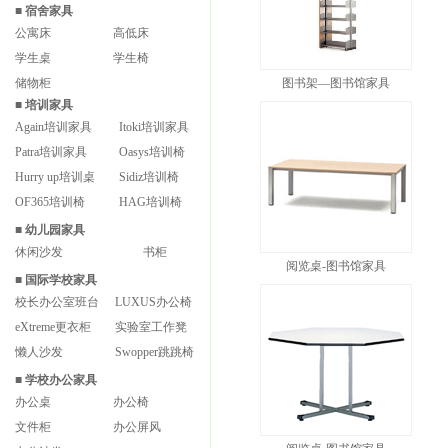
■
宿舍家具
公寓床
高低床
学生桌
学生椅
储物柜
图书架—图书馆家具
■
培训家具
Again培训家具
Itoki培训家具
Patra培训家具
Oasys培训椅
Hurry up培训桌
Sidiz培训椅
OF365培训椅
HAG培训椅
■
幼儿园家具
休闲沙发
书柜
阅览桌-图书馆家具
■
国际学校家具
校长办公室班台
LUXUS办公椅
eXtreme更衣柜
实验室工作凳
懒人沙发
Swopper跳跳椅
■
学校办公家具
办公桌
办公椅
文件柜
办公屏风