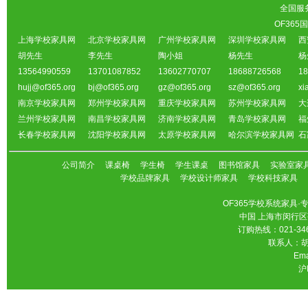
全国服务热
OF36
上海学校家具网
北京学校家具网
广州学校家具网
深圳学校家具网
西
胡先生
李先生
陶小姐
杨先生
杨
13564990559
13701087852
13602770707
18688726568
18
hujj@of365.org
bj@of365.org
gz@of365.org
sz@of365.org
xi
南京学校家具网
郑州学校家具网
重庆学校家具网
苏州学校家具网
大
兰州学校家具网
南昌学校家具网
济南学校家具网
青岛学校家具网
福
长春学校家具网
沈阳学校家具网
太原学校家具网
哈尔滨学校家具网
石
公司简介
课桌椅
学生椅
学生课桌
图书馆家具
实验室家
学校品牌家具
学校设计师家具
学校科技家具
OF365学校系统家具
中国 上海市闵行区
订购热线：021-346
联系人：胡先
Ema
沪