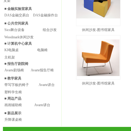
支架
■
金融实验室家具
DAS金融交易台
DAS金融操作台
■
公共空间家具
Sico舞台设备
组合沙发
休闲沙发-图书馆家具
Woodmark休闲沙发
■
计算机中心家具
KI电脑桌
电脑椅
主机架
■
报告厅剧院椅
Avarte剧场椅
Avarte报告厅椅
■
教学家具
休闲沙发-图书馆家具
带写字板的椅子
Avarte讲台
塑料学生椅
■
周边产品
画画辅助椅
Avarte讲台
■
新品展示
升降课桌椅