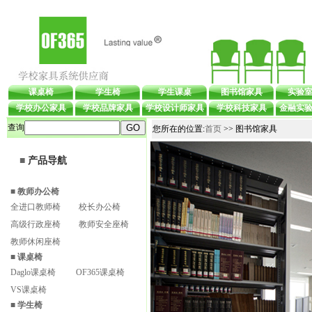
课桌椅
学生椅
学生课桌
图书馆家具
实验
学校办公家具
学校品牌家具
学校设计师家具
学校科技家具
金融实
查询
您所在的位置:
首页
>> 图书馆家具
■
产品导航
■
教师办公椅
全进口教师椅
校长办公椅
高级行政座椅
教师安全座椅
教师休闲座椅
■
课桌椅
Daglo课桌椅
OF365课桌椅
VS课桌椅
■
学生椅