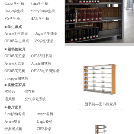
Gauss学生椅
Patra学生椅
Daglo学生椅
Merryfair学生椅
VS学生椅
HAG学生椅
■
学生课桌
Avarte学生课桌
Daglo学生课桌
OF365学生课桌
VS学生课桌
■
图书馆家具
OF365阅览桌
OF365图书架
Avarte阅览桌
Avarte阅览椅
OF365阅览椅
OF365电子阅览桌
Swopper阅览椅
■
实验室家具
实验台
储存柜
通风柜
空气净化系统
图书架—图书馆家具
■
餐厅家具
Sico移动餐桌
Avarte餐椅
Avarte餐桌
Daglo餐椅
经典餐桌椅
ZIPZ餐桌